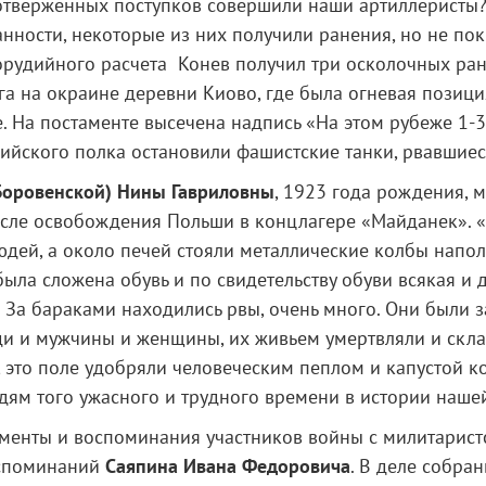
отверженных поступков совершили наши артиллеристы?
ности, некоторые из них получили ранения, но не пок
рудийного расчета Конев получил три осколочных ране
ига на окраине деревни Киово, где была огневая позиц
. На постаменте высечена надпись «На этом рубеже 1-
рийского полка остановили фашистские танки, рвавшиес
Боровенской) Нины Гавриловны
, 1923 года рождения, 
сле освобождения Польши в концлагере «Майданек». «
людей, а около печей стояли металлические колбы нап
ла сложена обувь и по свидетельству обуви всякая и д
. За бараками находились рвы, очень много. Они были 
ди и мужчины и женщины, их живьем умертвляли и скла
а, это поле удобряли человеческим пеплом и капустой к
ям того ужасного и трудного времени в истории нашей
менты и воспоминания участников войны с милитарист
оспоминаний
Саяпина Ивана Федоровича
. В деле собра