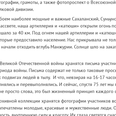
ографии, грамоты, а также фотопроспект о Всесоюзной 
лковой дивизии.
 боем наиболее мощные и важные Сахаланский, Суньун
 рассвете, наша артиллерия и «катюши» открыли огонь п
шало за 40 км. Под огнем нашей артиллерии и «катюш»
торые предоставило население. Нас прикрывала не тол
начали отходить вглубь Манжурии. Солнце шло на закат
Великой Отечественной войны хранятся письма участн
риода войны. Письма содержат не только таковые прось
подвигах людей в тылу. И что, невзирая на 16-17 часо
нялись и перевыполнялись. И сейчас, спустя 75 лет мы 
не просто слова, это был жизненный принцип каждого с
хивной коллекции хранятся фотографии участников во
запечатлены молодые, красивые и мужественные люди.
ость, внутреннюю силу и красоту. Их глаза светятся сч