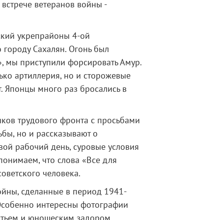
встрече ветеранов войны -
ский укрепрайоны 4-ой
о городу Сахалян. Огонь был
, мы приступили форсировать Амур.
ько артиллерия, но и сторожевые
. Японцы много раз бросались в
иков трудового фронта с просьбами
бы, но и рассказывают о
вой рабочий день, суровые условия
понимаем, что слова «Все для
оветского человека.
йны, сделанные в период 1941-
 Особенно интересны фотографии
астьем и юношеским задором,