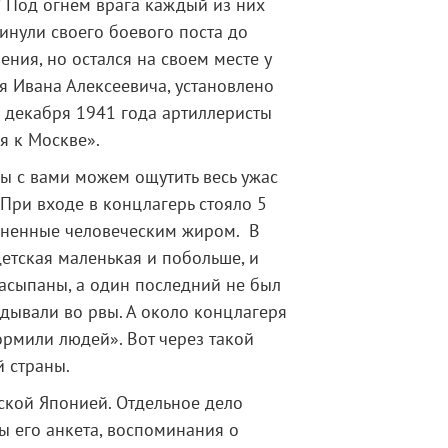
 Под огнем врага каждый из них
инули своего боевого поста до
ния, но остался на своем месте у
ия Ивана Алексеевича, установлено
3 декабря 1941 года артиллеристы
я к Москве».
мы с вами можем ощутить весь ужас
При входе в концлагерь стояло 5
олненные человеческим жиром. В
етская маленькая и побольше, и
засыпаны, а один последний не был
дывали во рвы. А около концлагеря
ормили людей». Вот через такой
 страны.
ской Японией. Отдельное дело
ны его анкета, воспоминания о