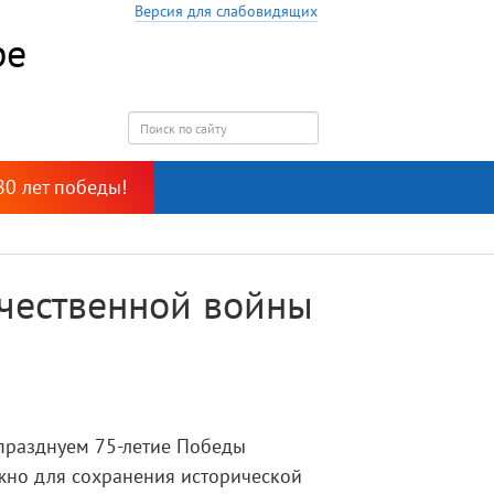
Версия для слабовидящих
ре
80 лет победы!
ечественной войны
 празднуем 75-летие Победы
жно для сохранения исторической