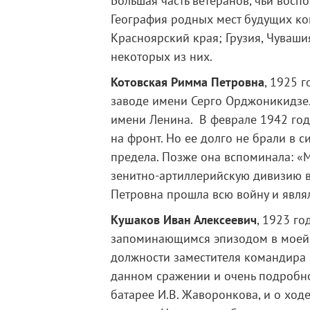
Большая часть ветеранов, чьи восп
География родных мест будущих ком
Красноярский края; Грузия, Чуваши
некоторых из них.
Котовская Римма Петровна
, 1925 
заводе имени Серго Орджоникидзе. 
имени Ленина. В феврале 1942 года
на фронт. Но ее долго не брали в с
предела. Позже она вспоминала: «М
зенитно-артиллерийскую дивизию в
Петровна прошла всю войну и явля
Кушаков Иван Алексеевич
, 1923 г
запоминающимся эпизодом в моей б
должности заместителя командира 
данном сражении и очень подробно
батарее И.В. Жаворонкова, и о ход