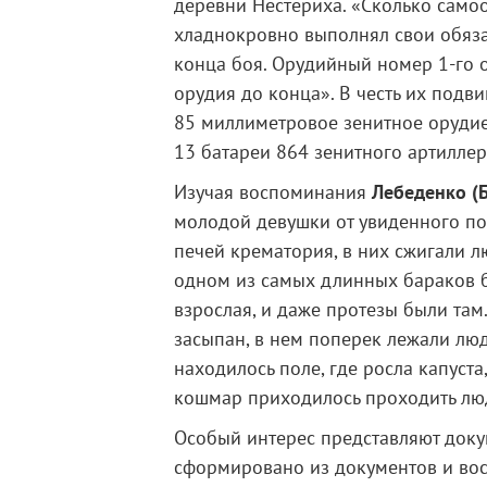
деревни Нестериха. «Сколько само
хладнокровно выполнял свои обязан
конца боя. Орудийный номер 1-го о
орудия до конца». В честь их подв
85 миллиметровое зенитное орудие
13 батареи 864 зенитного артилле
Изучая воспоминания
Лебеденко (
молодой девушки от увиденного по
печей крематория, в них сжигали 
одном из самых длинных бараков бы
взрослая, и даже протезы были там
засыпан, в нем поперек лежали лю
находилось поле, где росла капуст
кошмар приходилось проходить люд
Особый интерес представляют доку
сформировано из документов и в