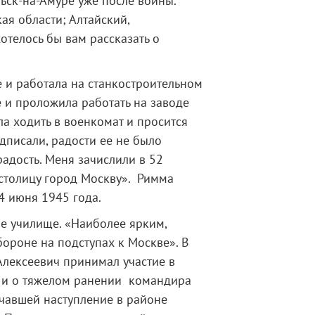
ьск-на-Амуре уже после войны.
ая области; Алтайский,
отелось бы вам рассказать о
е и работала на станкостроительном
е и проложила работать на заводе
ла ходить в военкомат и просится
одписали, радости ее не было
адость. Меня зачислили в 52
столицу город Москву». Римма
4 июня 1945 года.
ое училище. «Наиболее ярким,
ороне на подступах к Москве». В
Алексеевич принимал участие в
м и о тяжелом ранении командира
ачавшей наступление в районе