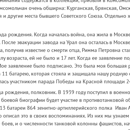
оминания содержатся в коллекции, прибыли в Комсомол
сомольчан очень обширна: Курганская, Брянская, Омск
я и другие места бывшего Советского Союза. Отдельно х
года рождения. Когда началась война, она жила в Москв
После эвакуации завода на Урал она осталась в Москв
, получив известие о смерти отца, Римма Петровна ста
илу возраста, ей не было и 17 лет. Когда ее заявление п
ое заявление было подписано. Это была моя большая р
 11 батарею, которая стояла и защищала нашу родную 
лась участником парада Победы на Красной площади 2
ода рождения, полковник. В 1939 году поступил в военн
оевой биографии будет участие в противотанковой об
13 батареи 864 зенитно-артиллерийского полка Иван 
 описал это в своих воспоминаниях. Из них мы узнае
е боев, и о численности танковой колонны фашистов, н