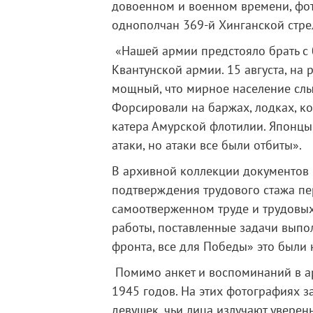
довоенном и военном времени, фот
однополчан 369-й Хинганской стре
«Нашей армии предстояло брать с
Квантунской армии. 15 августа, на
мощный, что мирное население слы
Форсировали на баржах, лодках, ко
катера Амурской флотилии. Японцы 
атаки, но атаки все были отбиты».
В архивной коллекции документов 
подтверждения трудового стажа пе
самоотверженном труде и трудовых 
работы, поставленные задачи выпол
фронта, все для Победы» это были 
Помимо анкет и воспоминаний в ар
1945 годов. На этих фотографиях 
девушек, чьи лица излучают уверенн